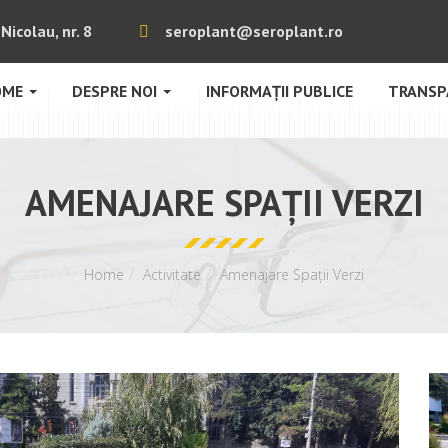
Nicolau, nr. 8
seroplant@seroplant.ro
OME
DESPRE NOI
INFORMAȚII PUBLICE
TRANSP
AMENAJARE SPAȚII VERZI
Home
Activitate
Amenajare Spații Verzi