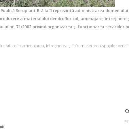
e Publică Seroplant Brăila îl reprezintă administrarea domeniului p
 producere a materialului dendrofloricol, amenajare, întreţinere ş
lui nr. 71/2002 privind organizarea şi funcţionarea serviciilor p
usivitate în amenajarea, întreţinerea şi înfrumuseţarea spaţiilor verzi în M
C
St
uit