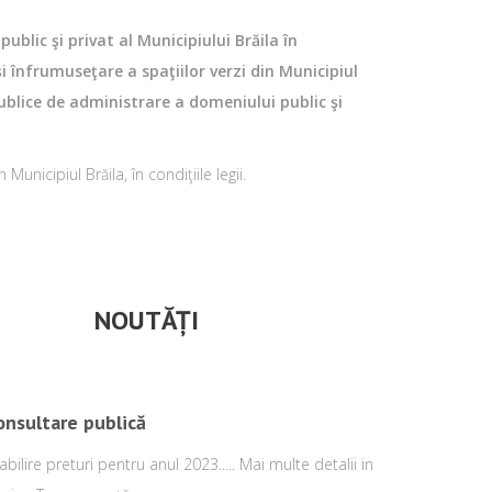
ublic şi privat al Municipiului Brăila în
i înfrumuseţare a spaţiilor verzi din Municipiul
ublice de administrare a domeniului public şi
unicipiul Brăila, în condiţiile legii.
NOUTĂȚI
onsultare publică
abilire preturi pentru anul 2023..... Mai multe detalii in