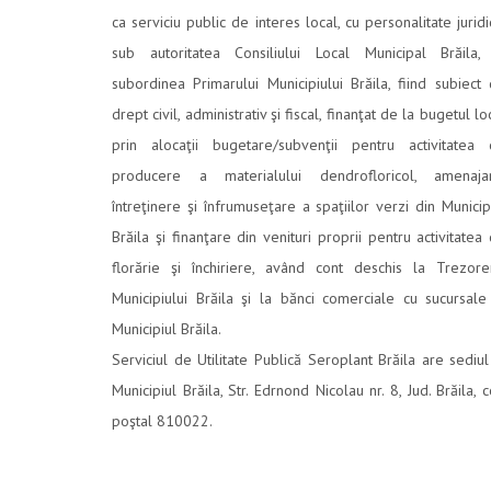
ca serviciu public de interes local, cu personalitate juridi
sub autoritatea Consiliului Local Municipal Brăila,
subordinea Primarului Municipiului Brăila, fiind subiect
drept civil, administrativ şi fiscal, finanţat de la bugetul lo
prin alocaţii bugetare/subvenţii pentru activitatea
producere a materialului dendrofloricol, amenajar
întreţinere şi înfrumuseţare a spaţiilor verzi din Municip
Brăila şi finanţare din venituri proprii pentru activitatea
florărie şi închiriere, având cont deschis la Trezore
Municipiului Brăila şi la bănci comerciale cu sucursale
Municipiul Brăila.
Serviciul de Utilitate Publică Seroplant Brăila are sediul
Municipiul Brăila, Str. Edrnond Nicolau nr. 8, Jud. Brăila, 
poştal 810022.